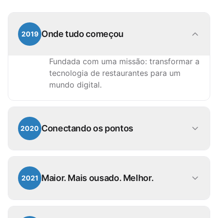
Onde tudo começou
2019
Fundada com uma missão: transformar a
tecnologia de restaurantes para um
mundo digital.
Conectando os pontos
2020
Lançamos uma plataforma robusta para
operadores F&B focados em entrega
Maior. Mais ousado. Melhor.
2021
para gerenciar pedidos online,
roteamento na cozinha, coordenação
3PL e requisitos de dados aprimorados
Expandimos pelos mercados do CCG,
de forma integrada.
integrando grandes marcas empresariais