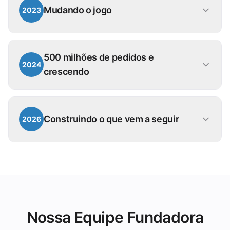
Mudando o jogo
2023
em toda a região.
Reconhecidos como um dos principais
inovadores em tecnologia de serviços
500 milhões de pedidos e
de alimentação, fortalecendo nosso
2024
crescendo
impacto na indústria.
Ultrapassamos 500 milhões de pedidos
processados pelo grubtech e abrimos
Construindo o que vem a seguir
2026
novos escritórios em Riyadh e
Barcelona.
Processando mais de 350.000 pedidos
diários, lançando acesso a
financiamento para nossa base de
clientes, e adotando totalmente a IA em
nossas operações internas.
Nossa Equipe Fundadora